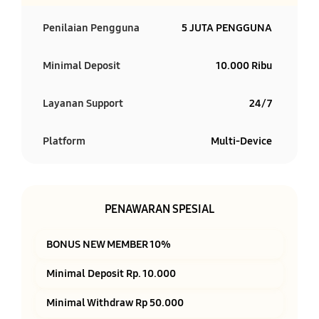
Penilaian Pengguna
5 JUTA PENGGUNA
Minimal Deposit
10.000 Ribu
Layanan Support
24/7
Platform
Multi-Device
PENAWARAN SPESIAL
BONUS NEW MEMBER 10%
Minimal Deposit Rp. 10.000
Minimal Withdraw Rp 50.000